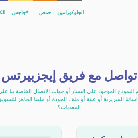
الجلوكوزامين
حمض
جاجس*
الك
الهيالورونيك
*الجلوكوزامينوجليكان الكبريتي: شوندروتن، وكبريتات
طريقة الجرعات التي تم التحقق من صحتها واعتمادها من قبل جامعة بريتاني سود (UBS)
تواصل مع فريق إيجزبيرتس
 النموذج الموجود على اليسار أو جهات الاتصال الخاصة بنا عل
تنا السريرية أو عينة أو ملف الجودة أو ملفنا الجاهز للتسو
المغذيات؟