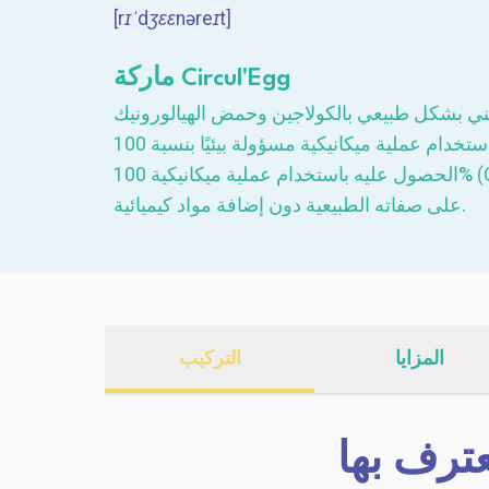
[rɪˈdʒɛɛnəreɪt]
ماركة Circul'Egg
ي بشكل طبيعي بالكولاجين وحمض الهيالورونيك
والإيلاستين. يتم الحصول عليه باستخدام عملية ميكانيكية مسؤولة بيئيًا بنسبة 100% (Clean Label)، حيث يتم
الحصول عليه باستخدام عملية ميكانيكية 100% (Clean Label)، ويستفيد من قشر البيض من قشور البيض ويحافظ
على صفاته الطبيعية دون إضافة مواد كيميائية.
المزايا
التركيب