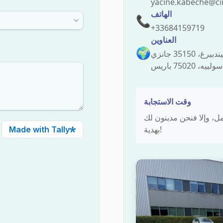
yacine.kabeche@cir
الهاتف
📞
+33684159719
العناوين
🌍
وقت الاستجابة
 عليك في غضون 48 ساعة عمل، وإلا فنحن مدينون لك
بهدية!