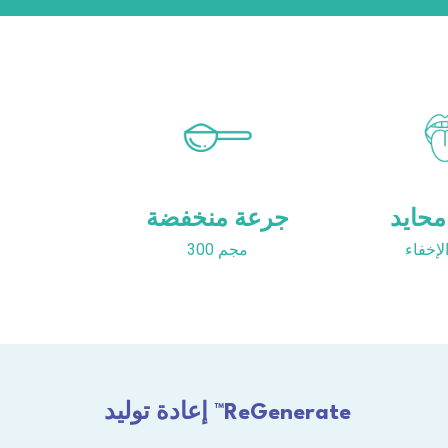
حايد
جرعة منخفضة
إخفاء
300 مجم
إعادة توليد ™ReGenerate