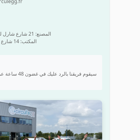
culegg.fr
المصنع: 21 شارع شارل ليندبيرغ، 35150 جانزي
المكتب: 14 شارع سولييه، 75020 باريس
سيقوم فريقنا بالرد