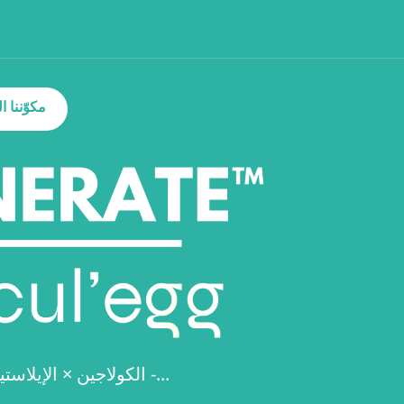
مكوّننا 
الكولاجين × الإيلاستين × حمض الهيالورونيك -...