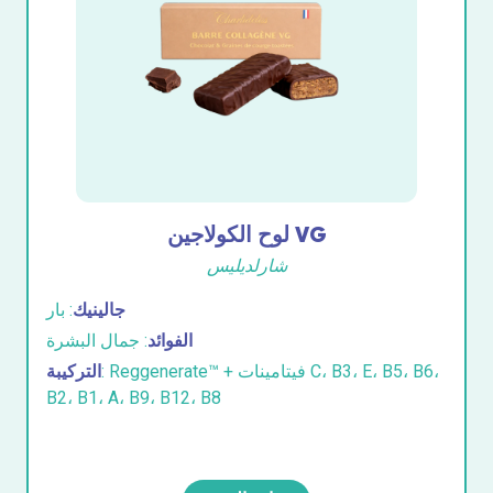
لوح الكولاجين VG
شارلديليس
جالينيك
: بار
الفوائد
: جمال البشرة
: Reggenerate™ + فيتامينات C، B3، E، B5، B6،
التركيبة
B2، B1، A، B9، B12، B8