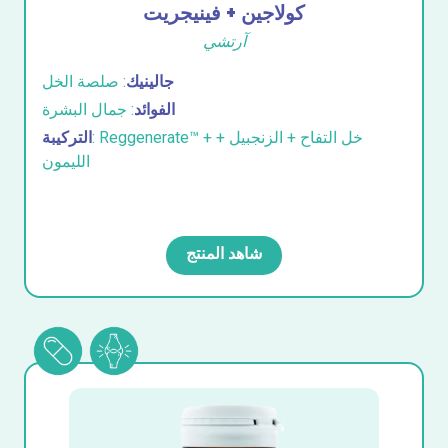
كولاجين + فينيجريت
آرتشي
جالينيك
: صلصة الخل
الفوائد
: جمال البشرة
: Reggenerate™ + خل التفاح + الزنجبيل +
التركيبة
الليمون
شاهد المنتج