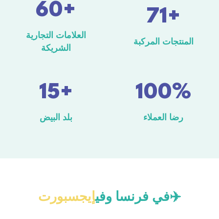
60+
71+
العلامات التجارية
المنتجات المركبة
الشريكة
15+
100%
رضا العملاء
بلد البيض
✈️
في فرنسا وفي
إيجسبورت