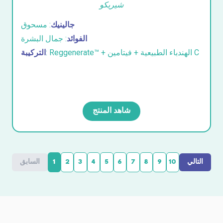
شيريكو
جالينيك
: مسحوق
الفوائد
: جمال البشرة
: Reggenerate™ + الهندباء الطبيعية + فيتامين C
التركيبة
شاهد المنتج
التالي
10
9
8
7
6
5
4
3
2
1
السابق