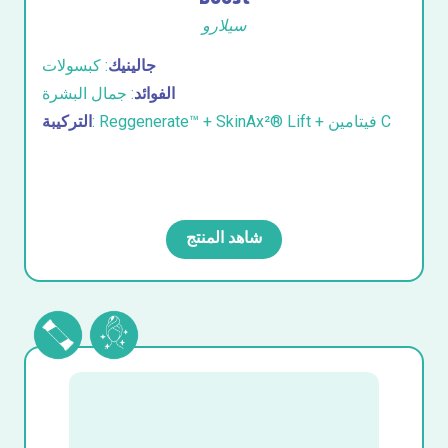
سيلارو
جالينيك
: كبسولات
الفوائد
: جمال البشرة
: Reggenerate™ + SkinAx²® Lift + فيتامين C
التركيبة
شاهد المنتج