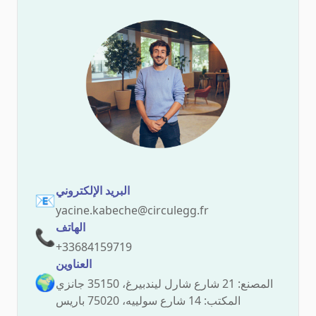
البريد الإلكتروني
📧
yacine.kabeche@circulegg.fr
الهاتف
📞
+33684159719
العناوين
🌍
المصنع: 21 شارع شارل ليندبيرغ، 35150 جانزي
المكتب: 14 شارع سولييه، 75020 باريس