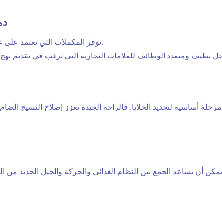
دم
توفر المكملات التي تعتمد على غشاء البيض أو الكركم أو البوزويليا دعماً غذائياً إضافياً.