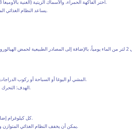
اختر الفاكهة الحمراء، والأسماك الزيتية (الغنية بالأوميغا 3)، والتوابل مثل الكركم وقلل من السكريات المكررة.
يساعد النظام الغذائي المتوازن على تقليل علامات الالتهاب وحماية الغضروف.
المشي أو اليوغا أو السباحة أو ركوب الدراجات... يحافظ النشاط البدني المنتظم على ليونة الأنسجة.
💡 الهدف: التحرك دون إجبار، لتحفيز الإنتاج الطبيعي للسائل الزليلي.
كل كيلوغرام إضافي يضغط على المفاصل، وخاصةً الركبتين والوركين.
يمكن أن يخفف النظام الغذائي المتوازن والتمارين الرياضية الخفيفة من هذا الإجهاد الميكانيكي.