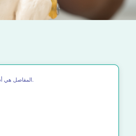
المفاصل هي أساس حركتنا. ولكن، مع التقدم في العمر والإجهاد التأكسدي وأنماط حياتنا المستقرة، فإنها تتآكل أسرع مما نتصور.