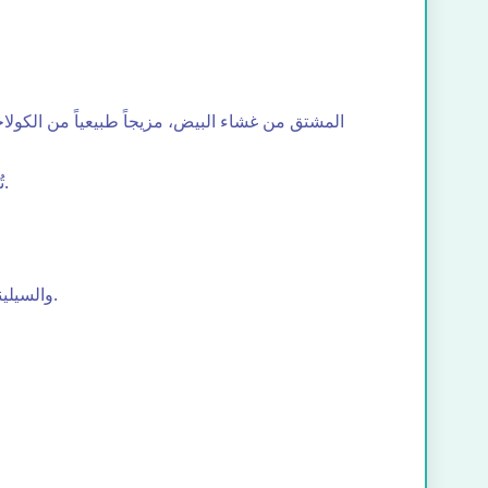
تُظهر الدراسات المنشورة أن مستخلصات غشاء البيض يمكن أن تساعد في تقليل تصلب المفاصل وتحسين التعافي الوظيفي.
تعمل الفيتامينات C و E والسيلينيوم والبوليفينول الموجود في الفاكهة الملونة على تحييد الجذور الحرة المسؤولة عن تلف الغضاريف.