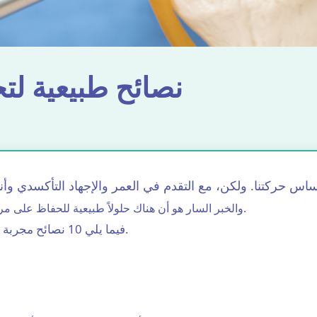
10 نصائح طبيعية
والخبر السار هو أن هناك حلولاً طبيعية للحفاظ على مرونة المفاصل وراحتها دون اللجوء إلى الأساليب الجراحية.
فيما يلي 10 نصائح مجربة ومختبرة للحفاظ على مفاصلك وتعزيز الحركة الدائمة.