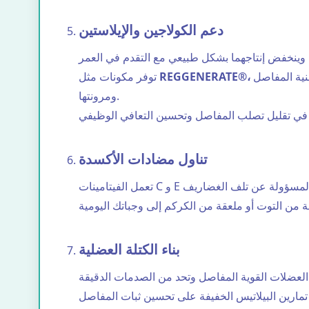
دعم الكولاجين والإيلاستين
المشتق من غشاء البيض، مزيجاً طبيعياً من الكولاجين والإيلاستين وحمض الهيالورونيك والجليكوزامينوجليكان، مما يدعم بنية المفاصل
REGGENERATE®،
توفر مكونات مثل
ومرونتها.
تناول مضادات الأكسدة
بناء الكتلة العضلية