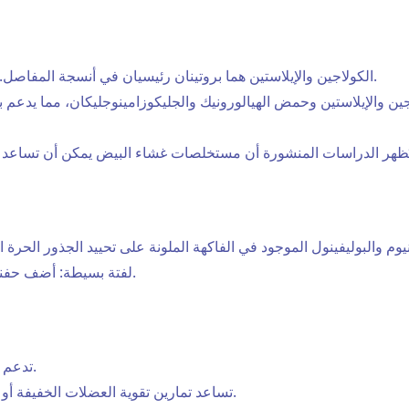
الكولاجين والإيلاستين هما بروتينان رئيسيان في أنسجة المفاصل. وينخفض إنتاجهما بشكل طبيعي مع التقدم في العمر.
لفتة بسيطة: أضف حفنة من التوت أو ملعقة من الكركم إلى وجباتك اليومية.
تدعم العضلات القوية المفاصل وتحد من الصدمات الدقيقة.
تساعد تمارين تقوية العضلات الخفيفة أو تمارين البيلاتيس الخفيفة على تحسين ثبات المفاصل.