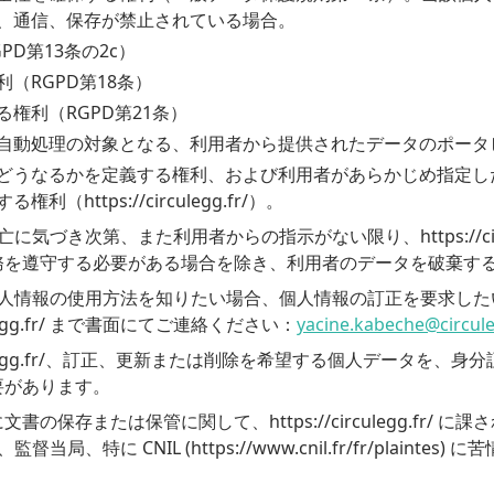
、通信、保存が禁止されている場合。
D第13条の2c）
（RGPD第18条）
権利（RGPD第21条）
自動処理の対象となる、利用者から提供されたデータのポータビ
どうなるかを定義する権利、および利用者があらかじめ指定し
https://circulegg.fr/）。
、利用者の死亡に気づき次第、また利用者からの指示がない限り、https://c
務を遵守する必要がある場合を除き、利用者のデータを破棄す
gg.fr/ の個人情報の使用方法を知りたい場合、個人情報の訂正を
ulegg.fr/ まで書面にてご連絡ください：
yacine.kabeche@circule
irculegg.fr/、訂正、更新または削除を希望する個人データを
要があります。
保存または保管に関して、https://circulegg.fr/ 
用者は、監督当局、特に CNIL (https://www.cnil.fr/fr/pla