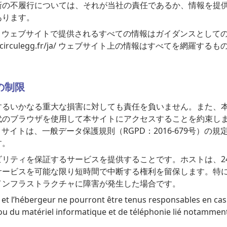
新の不履行については、それが当社の責任であるか、情報を提
あります。
rculegg.fr/ja/ ウェブサイトで提供されるすべての情報はガイダ
rate.circulegg.fr/ja/ ウェブサイト上の情報はすべてを
。
の制限
するいかなる重大な損害に対しても責任を負いません。また、
代のブラウザを使用して本サイトにアクセスすることを約束し
culegg.fr/ja/ サイトは、一般データ保護規則（RGPD：2016-6
す。
ビリティを保証するサービスを提供することです。ホストは、2
サービスを可能な限り短時間で中断する権利を留保します。特
インフラストラクチャに障害が発生した場合です。
a/ et l’hébergeur ne pourront être tenus responsables en c
 ou du matériel informatique et de téléphonie lié notamme