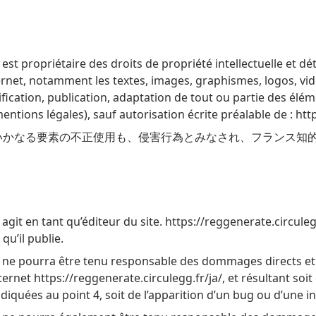
est propriétaire des droits de propriété intellectuelle et dét
ternet, notamment les textes, images, graphismes, logos, vid
ication, publication, adaptation de tout ou partie des élém
mentions légales), sauf autorisation écrite préalable de : htt
かなる要素の不正使用も、侵害行為とみなされ、フランス知的財産
 agit en tant qu’éditeur du site. https://reggenerate.circuleg
qu’il publie.
a/ ne pourra être tenu responsable des dommages directs et 
 internet https://reggenerate.circulegg.fr/ja/, et résultant soit
diquées au point 4, soit de l’apparition d’un bug ou d’une in