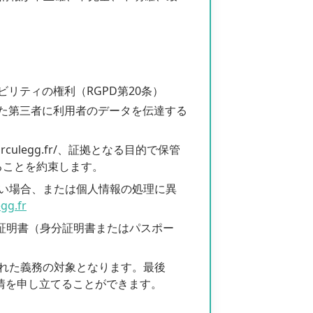
リティの権利（RGPD第20条）
た第三者に利用者のデータを伝達する
irculegg.fr/、証拠となる目的で保管
ることを約束します。
要求したい場合、または個人情報の処理に異
gg.fr
、身分証明書（身分証明書またはパスポー
に課された義務の対象となります。最後
intes) に苦情を申し立てることができます。