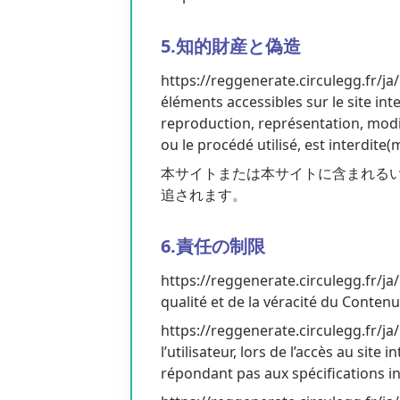
5.知的財産と偽造
https://reggenerate.circulegg.fr/ja/ 
éléments accessibles sur le site in
reproduction, représentation, modif
ou le procédé utilisé, est interdite(
本サイトまたは本サイトに含まれるい
追されます。
6.責任の制限
https://reggenerate.circulegg.fr/ja/
qualité et de la véracité du Contenu 
https://reggenerate.circulegg.fr/j
l’utilisateur, lors de l’accès au site
répondant pas aux spécifications in