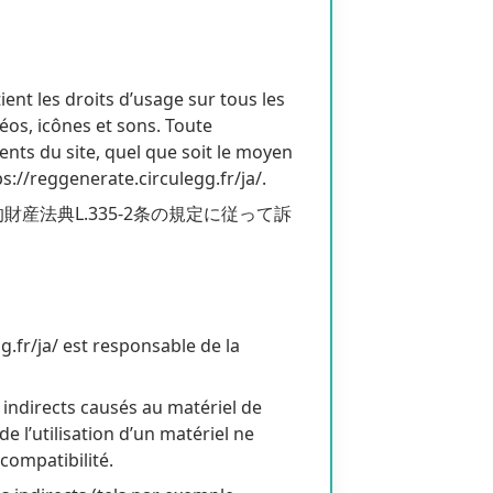
ient les droits d’usage sur tous les
éos, icônes et sons. Toute
ents du site, quel que soit le moyen
ps://reggenerate.circulegg.fr/ja/.
法典L.335-2条の規定に従って訴
g.fr/ja/ est responsable de la
indirects causés au matériel de
 de l’utilisation d’un matériel ne
compatibilité.