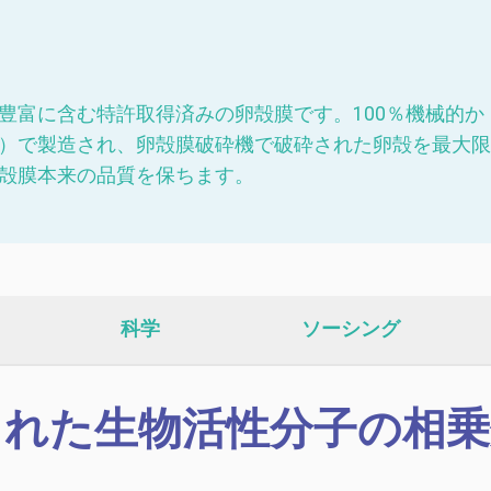
豊富に含む特許取得済みの卵殻膜です。100％機械的か
）で製造され、卵殻膜破砕機で破砕された卵殻を最大限
殻膜本来の品質を保ちます。
科学
ソーシング
れた生物活性分子の相乗効