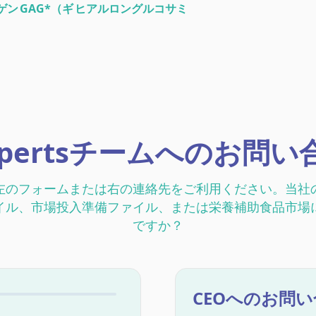
ゲン
GAG*（ギ
ヒアルロン
グルコサミ
ャグ
酸
ン
：コンドロイチン、デルマタン硫酸、硫酸化ケラタン
より検証・認証された投与法
spertsチームへのお問
左のフォームまたは右の連絡先をご利用ください。当社
イル、市場投入準備ファイル、または栄養補助食品市場
ですか？
CEOへのお問い