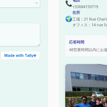
電話
📞
+33684159719
住所
🌍
工場：21 Rue Charles
オフィス：14 rue Solei
応答時間
48営業時間以内にお