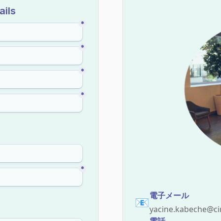
電子メール
📧
yacine.kabeche@cir