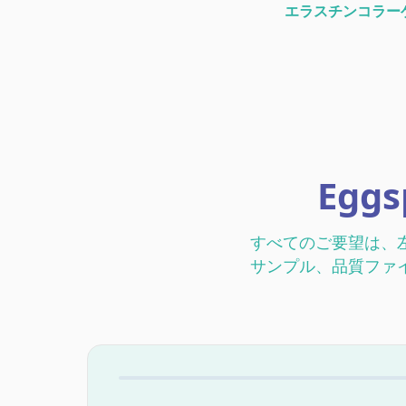
エラスチン
コラー
*硫酸化グルコサミノグリカン
ブルターニュ大学（UBS）に
Egg
すべてのご要望は、
サンプル、品質ファ