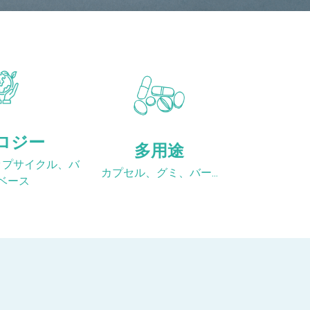
ロジー
多用途
ップサイクル、バ
カプセル、グミ、バー...
ベース