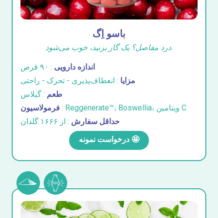
باسو اِگ
درد مفاصل؟ یک گاز بزنید، خوب می‌شود.
اندازه دارویی
: ۹۰ قرص
مزایا
: انعطاف‌پذیری - تحرک - راحتی
طعم
: گیلاس
: Reggenerate™، Boswellia، ویتامین C
فرمولاسیون
حداقل سفارش
: از ۱۶۶۶ گلدان
درخواست نمونه 🤩