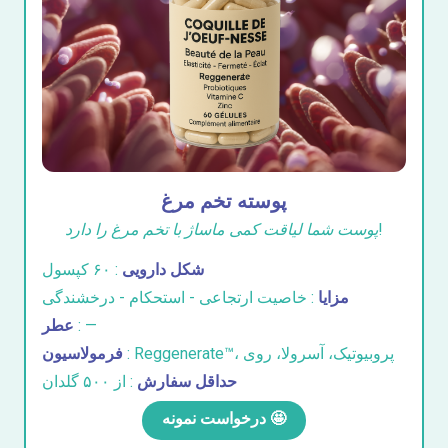
پوسته تخم مرغ
پوست شما لیاقت کمی ماساژ با تخم مرغ را دارد!
شکل دارویی
: ۶۰ کپسول
مزایا
: خاصیت ارتجاعی - استحکام - درخشندگی
: —
عطر
: Reggenerate™، پروبیوتیک، آسرولا، روی
فرمولاسیون
حداقل سفارش
: از ۵۰۰ گلدان
درخواست نمونه 🤩