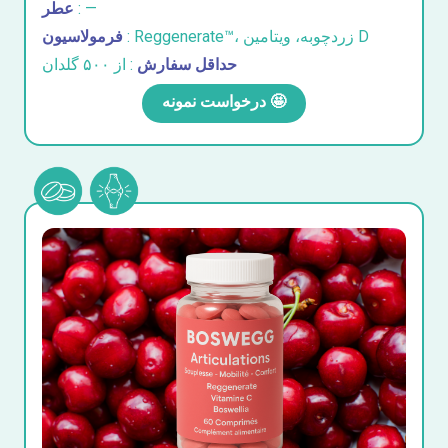
: —
عطر
: Reggenerate™، زردچوبه، ویتامین D
فرمولاسیون
حداقل سفارش
: از ۵۰۰ گلدان
درخواست نمونه 🤩