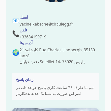
ایمیل
📧
yacine.kabeche@circulegg.fr
تلفن
📞
+33684159719
آدرس‌ها
کارخانه: 21 Rue Charles Lindbergh, 35150
🌍
Janzé
دفتر: خیابان Soleillet 14، 75020 پاریس
زمان پاسخ
تیم ما ظرف ۴۸ ساعت کاری پاسخ خواهد داد، در
غیر این صورت به شما یک هدیه بدهکاریم!