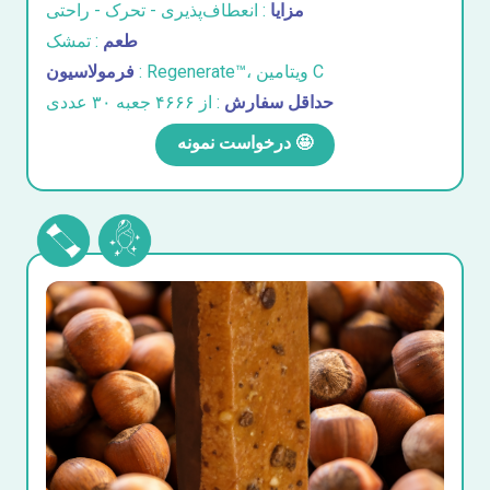
مزایا
: انعطاف‌پذیری - تحرک - راحتی
طعم
: تمشک
: Regenerate™، ویتامین C
فرمولاسیون
حداقل سفارش
: از ۴۶۶۶ جعبه ۳۰ عددی
درخواست نمونه 🤩