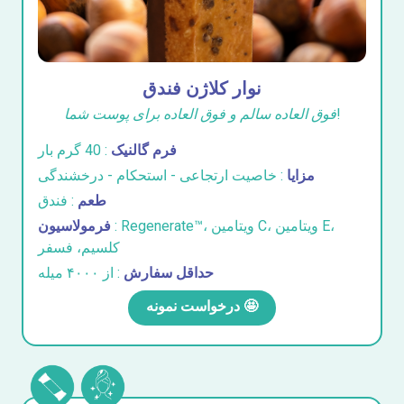
نوار کلاژن فندق
فوق العاده سالم و فوق العاده برای پوست شما!
فرم گالنیک
: 40 گرم بار
مزایا
: خاصیت ارتجاعی - استحکام - درخشندگی
طعم
: فندق
: Regenerate™، ویتامین C، ویتامین E،
فرمولاسیون
کلسیم، فسفر
حداقل سفارش
: از ۴۰۰۰ میله
درخواست نمونه 🤩