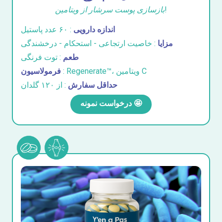
بازسازی پوست سرشار از ویتامین!
اندازه دارویی
: ۶۰ عدد پاستیل
مزایا
: خاصیت ارتجاعی - استحکام - درخشندگی
طعم
: توت فرنگی
: Regenerate™، ویتامین C
فرمولاسیون
حداقل سفارش
: از ۱۲۰ گلدان
درخواست نمونه 🤩