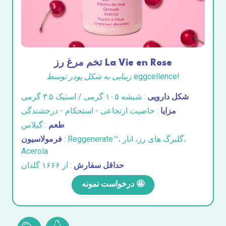
تخم مرغ رز La Vie en Rose
زیبایی به شکل پودر توسط eggcellence!
شکل دارویی
: شیشه ۱۰۵ گرمی / استیک ۳.۵ گرمی
مزایا
: خاصیت ارتجاعی - استحکام - درخشندگی
طعم
: گیلاس
: Reggenerate™، گلبرگ های رز، انار،
فرمولاسیون
Acerola
حداقل سفارش
: از ۱۶۶۶ گلدان
درخواست نمونه 🤩