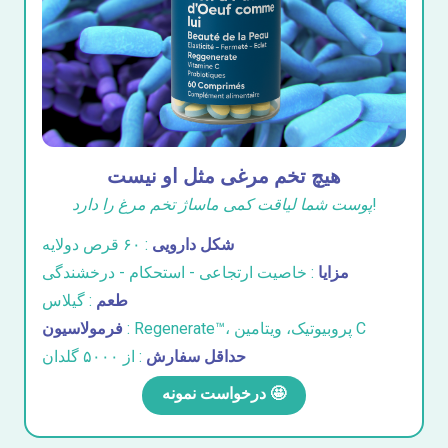
هیچ تخم مرغی مثل او نیست
پوست شما لیاقت کمی ماساژ تخم مرغ را دارد!
شکل دارویی
: ۶۰ قرص دولایه
مزایا
: خاصیت ارتجاعی - استحکام - درخشندگی
طعم
: گیلاس
: Regenerate™، پروبیوتیک، ویتامین C
فرمولاسیون
حداقل سفارش
: از ۵۰۰۰ گلدان
درخواست نمونه 🤩