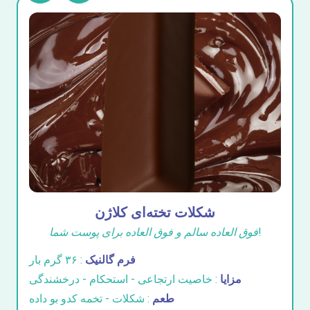
شکلات تخته‌ای کلاژن
فوق العاده سالم و فوق العاده برای پوست شما!
فرم گالنیک
: ۳۶ گرم بار
مزایا
: خاصیت ارتجاعی - استحکام - درخشندگی
طعم
: شکلات - تخمه کدو بو داده