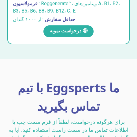
: Reggenerate™، ویتامین‌های A، B1، B2،
فرمولاسیون
B3، B5، B6، B8، B9، B12، C، E
حداقل سفارش
: از ۱۰۰۰ گلدان
درخواست نمونه 🤩
با تیم Eggsperts ما
تماس بگیرید
برای هرگونه درخواست، لطفاً از فرم سمت چپ یا
اطلاعات تماس ما در سمت راست استفاده کنید. آیا به