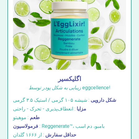
اگلیکسیر
زیبایی به شکل پودر توسط eggcellence!
شکل دارویی
: شیشه ۱۰۵ گرمی / استیک ۳.۵ گرمی
مزایا
: انعطاف‌پذیری - تحرک - راحتی
طعم
: موهیتو
: Reggenerate™، بامبو، دم اسب
فرمولاسیون
حداقل سفارش
: از ۱۶۶۶ گلدان