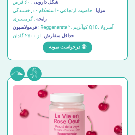
شکل دارویی
: ۶۰ قرص
مزایا
: خاصیت ارتجاعی - استحکام - درخشندگی
رایحه
: گرمسیری
: Reggenerate™، کوآنزیم Q10، آسرولا
فرمولاسیون
حداقل سفارش
: از ۲۵۰۰ گلدان
درخواست نمونه 🤩