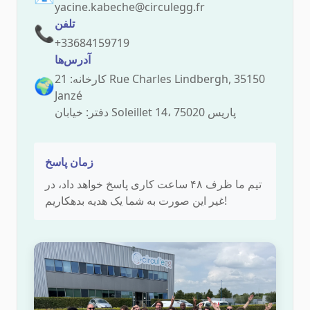
yacine.kabeche@circulegg.fr
تلفن
📞
+33684159719
آدرس‌ها
کارخانه: 21 Rue Charles Lindbergh, 35150
🌍
Janzé
دفتر: خیابان Soleillet 14، 75020 پاریس
زمان پاسخ
تیم ما ظرف ۴۸ ساعت کاری پاسخ خواهد داد، در
غیر این صورت به شما یک هدیه بدهکاریم!