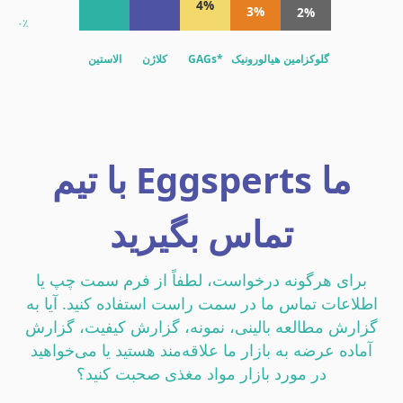
4%
3%
2%
۰٪
گلوکزامین
هیالورونیک
GAGs*
کلاژن
الاستین
اسید
وکوزامینوگلیکان‌های سولفاته: کندرویتین، درماتان سولفات، کراتان سولفات
وش سنجش توسط دانشگاه بریتانی جنوبی (UBS) تأیید و گواهی شده است
با تیم Eggsperts ما
تماس بگیرید
برای هرگونه درخواست، لطفاً از فرم سمت چپ یا
اطلاعات تماس ما در سمت راست استفاده کنید. آیا به
گزارش مطالعه بالینی، نمونه، گزارش کیفیت، گزارش
آماده عرضه به بازار ما علاقه‌مند هستید یا می‌خواهید
در مورد بازار مواد مغذی صحبت کنید؟