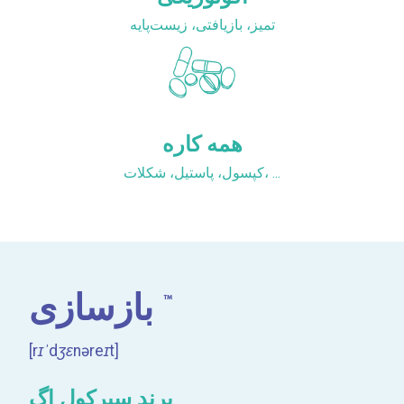
تمیز، بازیافتی، زیست‌پایه
همه کاره
کپسول، پاستیل، شکلات، ...
™
بازسازی
[rɪˈdʒɛnəreɪt]
برند سیرکول اگ