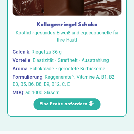
Kollagenriegel Schoko
Köstlich-gesundes Eiweiß und eggceptionelle für
Ihre Haut!
Galenik
: Riegel zu 36 g
Vorteile
: Elastizität - Straffheit - Ausstrahlung
Aroma
: Schokolade - geröstete Kürbiskerne
Formulierung
: Reggenerate™, Vitamine A, B1, B2,
B3, B5, B6, B8, B9, B12, C, E
MOQ
: ab 1000 Gläsern
Eine Probe anfordern 🤩.