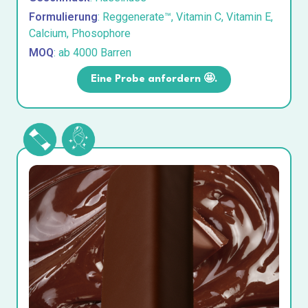
Formulierung
: Reggenerate™, Vitamin C, Vitamin E,
Calcium, Phosophore
MOQ
: ab 4000 Barren
Eine Probe anfordern 🤩.