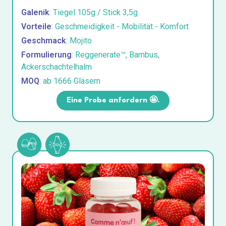
Galenik
: Tiegel 105g / Stick 3,5g
Vorteile
: Geschmeidigkeit - Mobilität - Komfort
Geschmack
: Mojito
Formulierung
: Reggenerate™, Bambus,
Ackerschachtelhalm
MOQ
: ab 1666 Gläsern
Eine Probe anfordern 🤩.