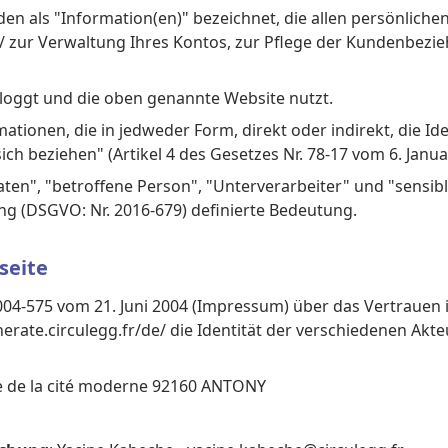
den als "Information(en)" bezeichnet, die allen persönliche
e/ zur Verwaltung Ihres Kontos, zur Pflege der Kundenbezi
inloggt und die oben genannte Website nutzt.
tionen, die in jedweder Form, direkt oder indirekt, die Ide
ich beziehen" (Artikel 4 des Gesetzes Nr. 78-17 vom 6. Janua
en", "betroffene Person", "Unterverarbeiter" und "sensibl
 (DSGVO: Nr. 2016-679) definierte Bedeutung.
seite
004-575 vom 21. Juni 2004 (Impressum) über das Vertrauen in
erate.circulegg.fr/de/ die Identität der verschiedenen Ak
rue de la cité moderne 92160 ANTONY