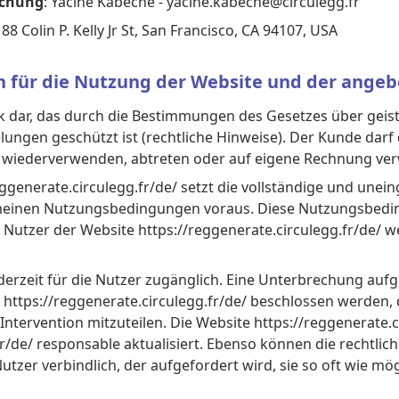
lichung
: Yacine Kabeche - yacine.kabeche@circulegg.fr
88 Colin P. Kelly Jr St, San Francisco, CA 94107, USA
 für die Nutzung der Website und der ange
erk dar, das durch die Bestimmungen des Gesetzes über geis
ungen geschützt ist (rechtliche Hinweise). Der Kunde darf
e wiederverwenden, abtreten oder auf eigene Rechnung ver
ggenerate.circulegg.fr/de/ setzt die vollständige und un
meinen Nutzungsbedingungen voraus. Diese Nutzungsbedi
Nutzer der Website https://reggenerate.circulegg.fr/de/ w
derzeit für die Nutzer zugänglich. Eine Unterbrechung auf
https://reggenerate.circulegg.fr/de/ beschlossen werden,
Intervention mitzuteilen. Die Website https://reggenerate.
fr/de/ responsable aktualisiert. Ebenso können die rechtlic
utzer verbindlich, der aufgefordert wird, sie so oft wie mö