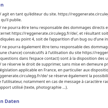
en
 agit en tant qu’éditeur du site. https://reggenerate.circul
qu’il publie.
e/ ne pourra être tenu responsable des dommages directs et
 internet https://reggenerate.circulegg.fr/de/, et résultant soi
diquées au point 4, soit de l’apparition d’un bug ou d’une in
e/ ne pourra également être tenu responsable des dommages
ne chance) consécutifs à l’utilisation du site https://regge
 questions dans l’espace contact) sont à la disposition des ut
e/ se réserve le droit de supprimer, sans mise en demeure 
législation applicable en France, en particulier aux dispositi
ggenerate.circulegg.fr/de/ se réserve également la possibil
e l’utilisateur, notamment en cas de message à caractère raci
pport utilisé (texte, photographie …).
en Daten