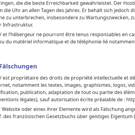
bringen, die die beste Erreichbarkeit gewährleistet. Der Hos
 die Uhr an allen Tagen des Jahres. Er behält sich jedoch di
ume zu unterbrechen, insbesondere zu Wartungszwecken, z
r Infrastruktur.
e/ et l’hébergeur ne pourront être tenus responsables en 
 ou du matériel informatique et de téléphonie lié notamme
 Fälschungen
 est propriétaire des droits de propriété intellectuelle et dé
ternet, notamment les textes, images, graphismes, logos, vid
ication, publication, adaptation de tout ou partie des élém
(mentions légales), sauf autorisation écrite préalable de : ht
 Website oder eines ihrer Elemente wird als Fälschung a
f. des französischen Gesetzbuchs über geistiges Eigentum (C