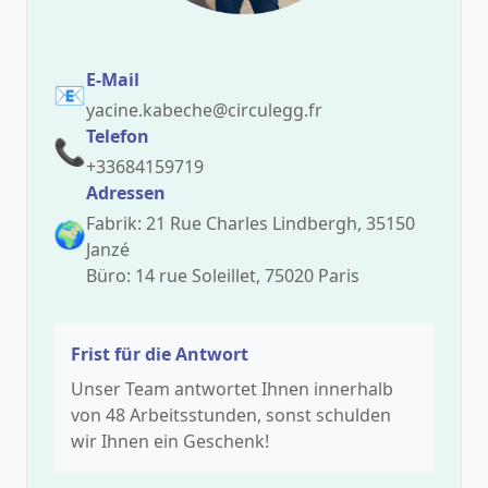
E-Mail
📧
yacine.kabeche@circulegg.fr
Telefon
📞
+33684159719
Adressen
Fabrik: 21 Rue Charles Lindbergh, 35150
🌍
Janzé
Büro: 14 rue Soleillet, 75020 Paris
Frist für die Antwort
Unser Team antwortet Ihnen innerhalb
von 48 Arbeitsstunden, sonst schulden
wir Ihnen ein Geschenk!