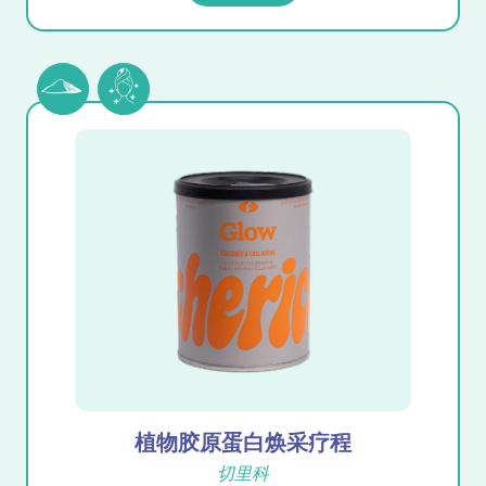
植物胶原蛋白焕采疗程
切里科