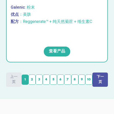
Galenic
: 粉末
优点
：美肤
配方
：Reggenerate™ + 纯天然菊苣 + 维生素C
查看产品
上一
下一
1
2
3
4
5
6
7
8
9
10
页
页