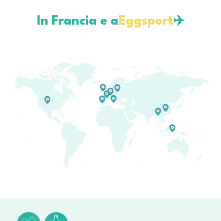
In Francia e a
Eggsport
✈️