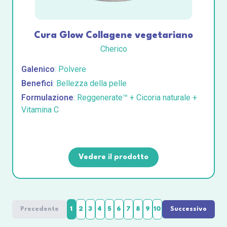
Cura Glow Collagene vegetariano
Cherico
Galenico
: Polvere
Benefici
: Bellezza della pelle
Formulazione
: Reggenerate™ + Cicoria naturale +
Vitamina C
Vedere il prodotto
Precedente
1
2
3
4
5
6
7
8
9
10
Successivo